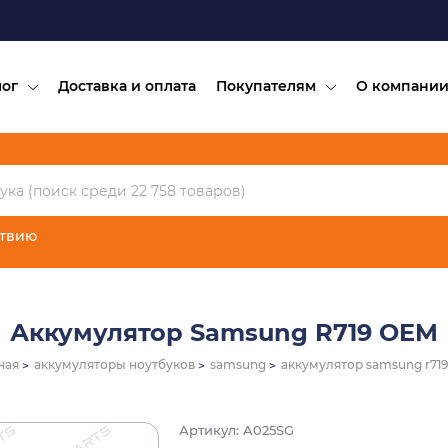
лог
Доставка и оплата
Покупателям
О компани
ствию
Аккумулятор Samsung R719 OEM
ная
аккумуляторы ноутбуков
samsung
аккумулятор samsung r71
Артикул: A025SG