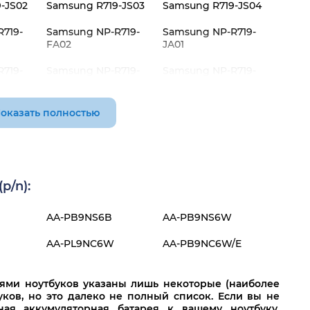
-JS02
Samsung R719-JS03
Samsung R719-JS04
719-
Samsung NP-R719-
Samsung NP-R719-
FA02
JA01
719-
Samsung NP-R719-
Samsung NP-R719-
JS03
JS04
оказать полностью
p/n):
AA-PB9NS6B
AA-PB9NS6W
AA-PL9NC6W
AA-PB9NC6W/E
лями ноутбуков указаны лишь некоторые (наиболее
ков, но это далеко не полный список. Если вы не
ная аккумуляторная батарея к вашему ноутбуку,