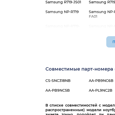
Samsung R719-JS01
Samsung R719
Samsung NP-R719
Samsung NP-R
FA01
Samsung NP-R719-
Samsung NP-R
JS01
JS02
П
Совместимые парт-номера (
CS-SNC318NB
AA-PB9NC6B
AA-PB9NC5B
AA-PL9NC2B
В списке совместимостей с моде
распространенные) модели ноутбу
знаете точно, подойдет ли дан