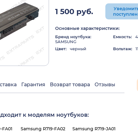
Уведомить
1 500 руб.
поступле
Основные характеристики:
Бренд ноутбука:
Емкость:
4
SAMSUNG
Цвет:
черный
Вольтаж:
11
ставка
Гарантия
Возврат товара
Отзывы
дходит к моделям ноутбуков:
-FA01
Samsung R719-FA02
Samsung R719-JA01