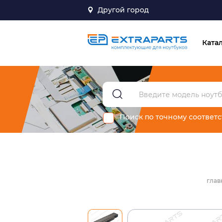
Другой город
Ката
Поиск по точному соответ
глав