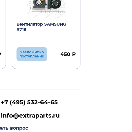
Вентилятор SAMSUNG
Матрица 17.3" N17
R719
Chi-Mei
Уведомить о
Уведомить о
₽
450 ₽
поступлении
поступлении
+7 (495) 532-64-65
info@extraparts.ru
ать вопрос