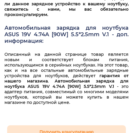
ли данное зарядное устройство к вашему ноутбуку,
ADP-90SB
свяжитесь с нами, мы вас обязательно
Asus A8
проконсультируем.
ADP-90SB B
Asus A8000
Автомобильная зарядка для ноутбука
ADP-90SB BB
Asus A9
ASUS 19V 4.74A [90W] 5.5*2.5mm V.1 - доп.
информация:
ADP-90YD B
Asus B43J
API2AD62
Описанный на данной странице товар является
Asus B43V
новым и соответствует блокам питания,
AQAC01A
использующимся в серийных ноутбуках. На этот товар,
Asus B53
как и на все остальные автомобильные зарядные
устройства для ноутбуков, действует
гарантия от
AQAC02A
Asus B53J
нашего магазина
.
Автомобильная зарядка для
ноутбука ASUS 19V 4.74A [90W] 5.5*2.5mm V.1
- это
CA01007-0890
Asus B53S
адаптер питания, совместимый со многими моделями
ноутбуков, который вы можете купить в нашем
CA01007-0920
Asus B53V
магазине по доступной цене.
CA01007-0930
Asus F1
CA01007-0960
Asus F2
Получить консультацию
CO1512