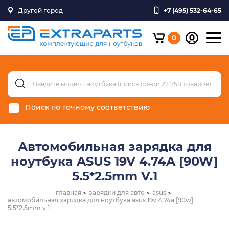
Другой город
+7 (495) 532-64-65
0
Поиск по точному соответствию
Автомобильная зарядка для
ноутбука ASUS 19V 4.74A [90W]
5.5*2.5mm V.1
главная
зарядки для авто
asus
автомобильная зарядка для ноутбука asus 19v 4.74a [90w]
5.5*2.5mm v.1