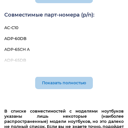
Asus A52D
Совместимые парт-номера (p/n):
Asus A52J
AC-C10
Asus A52JT
ADP-60DB
Asus A53
ADP-65CH A
Asus A53S
ADP-65DB
Asus A54
ADP-65YB B
Asus A6
ADP-75FB
Asus A6000
Показать полностью
ADP-90CD BB
Asus A6500
ADP-90CD DB
Asus A7
В списке совместимостей с моделями ноутбуков
ADP-90FB REV.F
Asus A72D
указаны лишь некоторые (наиболее
распространенные) модели ноутбуков, но это далеко
ADP-90RH B
Asus A72J
не полный список. Если вы не знаете точно, подойдет