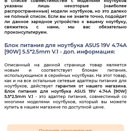
В списке совместимостей с моделями ноутбуков
ADP-90FB REV.F
указаны лишь некоторые (наиболее
Asus A72J
распространенные) модели ноутбуков, но это далеко
ADP-90RH B
не полный список. Если вы не знаете точно, подойдет
Asus A8
ли данное зарядное устройство к вашему ноутбуку,
ADP-90SB B
свяжитесь с нами, мы вас обязательно
Asus A8000
проконсультируем.
ADP-90SB BB
Asus A9
Блок питания для ноутбука ASUS 19V 4.74A
ADP-90SB
[90W] 5.5*2.5mm V.1 - доп. информация:
Asus B43J
ADP-90YD B
Описанный на данной странице товар является
Asus B43V
новым и соответствует блокам питания,
API2AD62
использующимся в серийных ноутбуках. На этот товар,
Asus B53
как и на все остальные сетевые адаптеры питания для
AQAC01A
ноутбуков, действует
гарантия от нашего магазина
.
Asus B53J
Блок питания для ноутбука ASUS 19V 4.74A [90W]
AQAC02A
5.5*2.5mm V.1
- это адаптер питания, совместимый со
Asus B53S
многими моделями ноутбуков, который вы можете
CA01007-0890
купить в нашем магазине по доступной цене.
Asus B53V
CA01007-0920
Asus F1
CA01007-0930
Получить консультацию