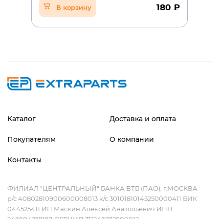
Asus F80
180 ₽
В корзину
DC895A#ABU
Asus F80S
DC895A
Asus F81SE
DC895B#ABA
Asus F82
DC895B
Asus F83VD
DC948AV#ABA
Asus F83VF
DC948AV
Asus F8SA
Каталог
Доставка и оплата
DL606A#ABA
Asus F8SG
Покупателям
О компании
DL606A
Asus F8SN
Контакты
EA10953
Asus F8SR
EH642A#ABA
ФИЛИАЛ "ЦЕНТРАЛЬНЫЙ" БАНКА ВТБ (ПАО), г.МОСКВА
Asus F8V
р/с 40802810900600008013 к/с 30101810145250000411 БИК
EH642A
044525411 ИП Маскин Алексей Анатольевич ИНН
Asus F8VA