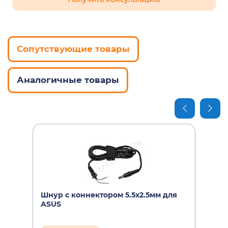
Asus F2
CA01007-0960
Asus F3
CO1512
Asus F5
Сопутствующие товары
CP-293662-01
Asus F50
CQPS1200
Asus F50SF
Аналогичные товары
DC359A#ABA
Asus F50SV
DC359A
Asus F52
DC395A#ABA
Asus F6
DC395A#ABB
Asus F6VE
DC395A
Asus F7
DC895#ABU
Asus F70
Шнур с коннектором 5.5х2.5мм для
ASUS
DC895A#ABA
Asus F8
DC895A#ABB