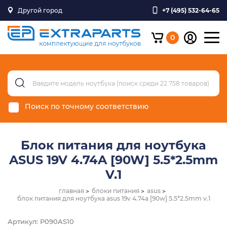
Другой город
+7 (495) 532-64-65
0
Поиск по точному соответствию
Блок питания для ноутбука
ASUS 19V 4.74A [90W] 5.5*2.5mm
V.1
главная
блоки питания
asus
блок питания для ноутбука asus 19v 4.74a [90w] 5.5*2.5mm v.1
Артикул: P090AS10