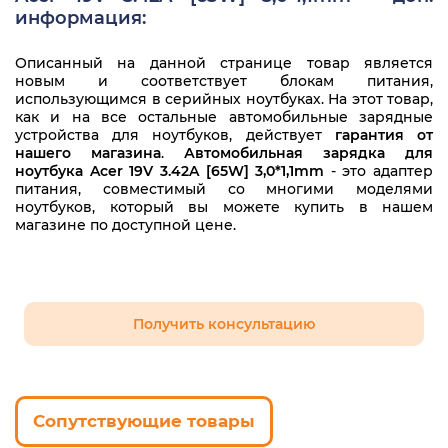
информация:
Acer TravelMate P2 TMP238
Описанный на данной странице товар является
Acer Chromebook 15 C910
новым и соответствует блокам питания,
использующимся в серийных ноутбуках. На этот товар,
Acer Chromebook 15 CB5-571
как и на все остальные автомобильные зарядные
устройства для ноутбуков, действует
гарантия от
нашего магазина
.
Автомобильная зарядка для
ноутбука Acer 19V 3.42A [65W] 3,0*1,1mm
- это адаптер
питания, совместимый со многими моделями
ноутбуков, который вы можете купить в нашем
магазине по доступной цене.
Получить консультацию
Сопутствующие товары