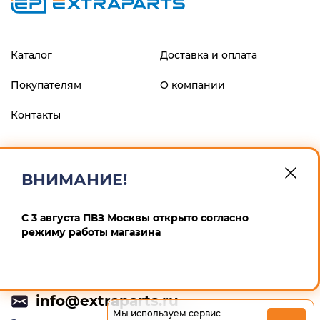
Каталог
Доставка и оплата
Покупателям
О компании
Контакты
ФИЛИАЛ "ЦЕНТРАЛЬНЫЙ" БАНКА ВТБ (ПАО), г.МОСКВА
р/с 40802810900600008013 к/с 30101810145250000411 БИК
ВНИМАНИЕ!
044525411 ИП Маскин Алексей Анатольевич ИНН
246604259167 ОГРНИП 311246832900012
С 3 августа ПВЗ Москвы открыто согласно
Политика конфиденциальности
режиму работы магазина
+7 (495) 532-64-65
info@extraparts.ru
Мы используем сервис