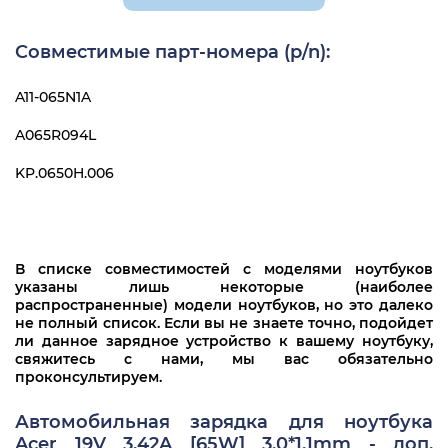
Acer Aspire Switch 11
Совместимые парт-номера (p/n):
Acer Aspire Switch 12
A11-065N1A
Acer Aspire V3-331
A065R094L
Acer Aspire V3-371
KP.0650H.006
Acer Aspire V3-372
Acer Chromebook 11
Acer Chromebook 13
В списке совместимостей с моделями ноутбуков
указаны лишь некоторые (наиболее
Acer Chromebook 15 C910
распространенные) модели ноутбуков, но это далеко
не полный список. Если вы не знаете точно, подойдет
Acer Chromebook C720
ли данное зарядное устройство к вашему ноутбуку,
свяжитесь с нами, мы вас обязательно
Acer Chromebook S5
проконсультируем.
Acer Chromebook S7
Автомобильная зарядка для ноутбука
Acer P2 TMP238
Acer 19V 3.42A [65W] 3,0*1,1mm - доп.