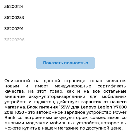
36200124
36200253
36200291
36200296
36200605
00PC726
Показать полностью
160145-11
Описанный на данной странице товар является
45N0257
новым и имеет международные сертификаты
качества. На этот товар, как и на все остальные
45N0261
внешние аккумуляторы-зарядники для мобильных
устройств и гаджетов, действует
гарантия от нашего
45N0262
магазина
.
Блок питания 135W для Lenovo Legion Y7000
2019 1050
- это автономное зарядное устройство Power
45N0265
Bank со встроенным аккумулятором, совместимое со
многими моделями мобильных устройств, которое вы
можете купить в нашем магазине по доступной цене.
45N0266