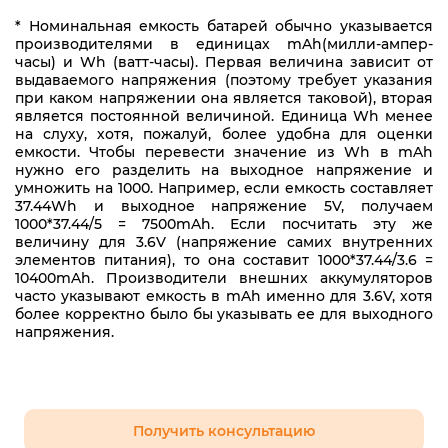
* Номинальная емкость батарей обычно указывается
45N0319
производителями в единицах mAh(милли-ампер-
часы) и Wh (ватт-часы). Первая величина зависит от
45N0320
выдаваемого напряжения (поэтому требует указания
при каком напряжении она является таковой), вторая
45N0495
является постоянной величиной. Единица Wh менее
на слуху, хотя, пожалуй, более удобна для оценки
45N0554
емкости. Чтобы перевести значение из Wh в mAh
нужно его разделить на выходное напряжение и
45N0J75112
умножить на 1000. Например, если емкость составляет
37.44Wh и выходное напряжение 5V, получаем
5A10J75112
1000*37.44/5 = 7500mAh. Если посчитать эту же
величину для 3.6V (напряжение самих внутренних
5A10J75114
элементов питания), то она составит 1000*37.44/3.6 =
10400mAh. Производители внешних аккумуляторов
ADL135NDC3A
часто указывают емкость в mAh именно для 3.6V, хотя
более корректно было бы указывать ее для выходного
напряжения.
ADL135NLC3A
NSW26255
PA-1131-72
Получить консультацию