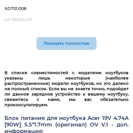
4730G
4830G
ADT01.008
5110
4830TG
AP.09000.001
5510
4920G
AP.09001.003
5520
4925G
AP.09001.004
Показать полностью
5520G
4930
AP.09001.005
5530G
4930G
AP.09001.009
5610
5020
В списке совместимостей с моделями ноутбуков
AP.09001.010
указаны лишь некоторые (наиболее
5620
распространенные) модели ноутбуков, но это далеко
5040
AP.09001.013
не полный список. Если вы не знаете точно, подойдет
5710G
ли данное зарядное устройство к вашему ноутбуку,
5043
AP.09001.027
свяжитесь с нами, мы вас обязательно
5720G
проконсультируем.
5044
AP.09001.031
5730G
5220
Блок питания для ноутбука Acer 19V 4.74A
AP.09003.002
[90W] 5.5*1.7mm (оригинал) OV V.1 - доп.
5740G
5230
информация:
AP.09003.004