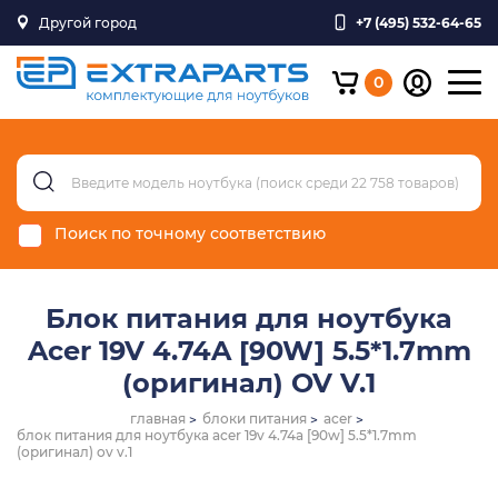
Другой город
+7 (495) 532-64-65
0
Поиск по точному соответствию
Блок питания для ноутбука
Acer 19V 4.74A [90W] 5.5*1.7mm
(оригинал) OV V.1
главная
блоки питания
acer
блок питания для ноутбука acer 19v 4.74a [90w] 5.5*1.7mm
(оригинал) ov v.1