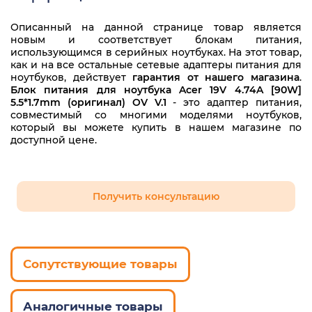
6410
5250
AP.09003.006
Описанный на данной странице товар является
6460
новым и соответствует блокам питания,
5253G
AP.09003.009
использующимся в серийных ноутбуках. На этот товар,
как и на все остальные сетевые адаптеры питания для
6500
5310
ноутбуков, действует
гарантия от нашего магазина
.
AP.09003.011
Блок питания для ноутбука Acer 19V 4.74A [90W]
6592G
5334
5.5*1.7mm (оригинал) OV V.1
- это адаптер питания,
AP.09003.020
совместимый со многими моделями ноутбуков,
6593
5336G
который вы можете купить в нашем магазине по
AP.09003.021
доступной цене.
6593G
5516
AP.09003.024
7320
5517
AP.09006.004
Получить консультацию
7510
5520
AP.09006.005
7514
5520G
AP.0900A.001
7520
5530
Сопутствующие товары
AP.0900A.005
7520G
5530G
KP.09001.002
7530
Аналогичные товары
5532