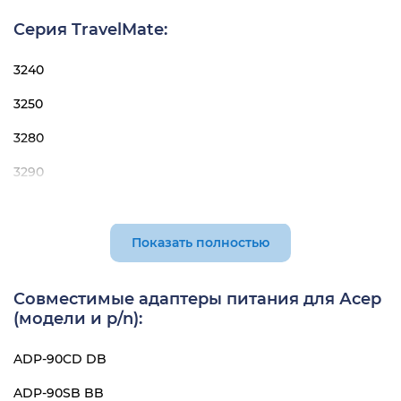
5630G
4540
Серия TravelMate:
5630ZG
4540G
3240
5635
4710G
3250
5635G
4720ZG
3280
5635Z
4730ZG
3290
5635ZG
4736G
4200
7220
4736ZG
4230
7620
Показать полностью
4740G
4260
7620G
4745
Совместимые адаптеры питания для Асер
4280
7620Z
4745G
(модели и p/n):
4400
7630ZG
4810TG
ADP-90CD DB
4730
4820TG
ADP-90SB BB