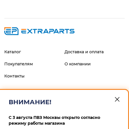
Каталог
Доставка и оплата
Покупателям
О компании
Контакты
ФИЛИАЛ "ЦЕНТРАЛЬНЫЙ" БАНКА ВТБ (ПАО), г.МОСКВА
р/с 40802810900600008013 к/с 30101810145250000411 БИК
ВНИМАНИЕ!
044525411 ИП Маскин Алексей Анатольевич ИНН
246604259167 ОГРНИП 311246832900012
С 3 августа ПВЗ Москвы открыто согласно
Политика конфиденциальности
режиму работы магазина