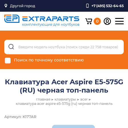
Другой город
+7 (495) 532-64-65
0
Поиск по точному соответствию
Клавиатура Acer Aspire E5-575G
(RU) черная топ-панель
главная
клавиатуры
acer
клавиатура acer aspire e5-575g (ru) черная топ-панель
Артикул: K177AR