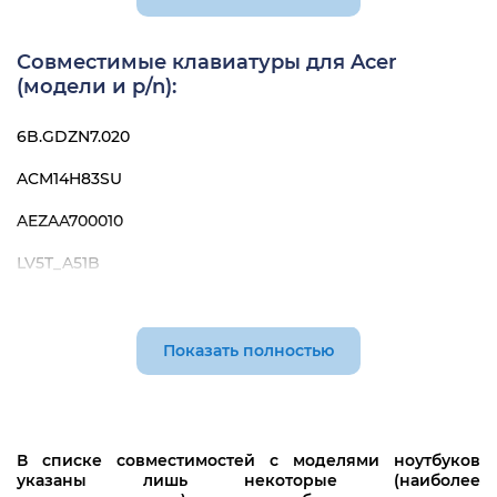
Совместимые клавиатуры для Acer
(модели и p/n):
6B.GDZN7.020
ACM14H83SU
AEZAA700010
LV5T_A51B
NK.I1513.02Z
NK151302Z
Показать полностью
PK131NX1A04
В списке совместимостей с моделями ноутбуков
указаны лишь некоторые (наиболее