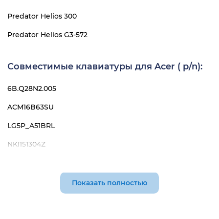
Predator Helios 300
Predator Helios G3-572
Совместимые клавиатуры для Acer ( p/n):
6B.Q28N2.005
ACM16B63SU
LG5P_A51BRL
NKI151304Z
PK131TYB04
WK1741
Показать полностью