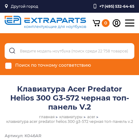
Другой город
+7 (495) 532-64-65
0
Поиск по точному соответствию
Клавиатура Acer Predator
Helios 300 G3-572 черная топ-
панель V.2
главная
клавиатуры
acer
клавиатура acer predator helios 300 g3-572 черная топ-панель v.2
Артикул: K046AR