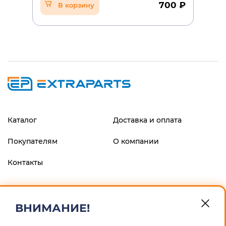
700 ₽
В корзину
Каталог
Доставка и оплата
Покупателям
О компании
Контакты
ФИЛИАЛ "ЦЕНТРАЛЬНЫЙ" БАНКА ВТБ (ПАО), г.МОСКВА
р/с 40802810900600008013 к/с 30101810145250000411 БИК
ВНИМАНИЕ!
044525411 ИП Маскин Алексей Анатольевич ИНН
246604259167 ОГРНИП 311246832900012