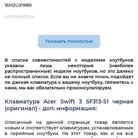
16M2UX198R
ACM16M23U4
NKI13130WN
PK132WG1C00
Показать полностью
SV03P-A70SWL
В списке совместимостей с моделями ноутбуков
указаны лишь некоторые (наиболее
распространенные) модели ноутбуков, но это далеко
не полный список. Если вы не знаете точно, подойдет
ли данная клавиатура к вашему ноутбуку, свяжитесь с
нами, мы вас обязательно проконсультируем.
Клавиатура Acer Swift 3 SF313-51 черная
(оригинал) - доп. информация:
Описанный на данной странице товар является
новым и соответствует клавиатурам, устанавливаемым
в серийные ноутбуки. На этот товар, как и на все