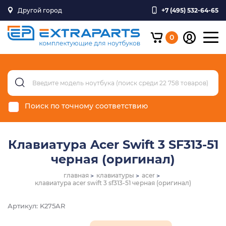
Другой город
+7 (495) 532-64-65
0
Поиск по точному соответствию
Клавиатура Acer Swift 3 SF313-51
черная (оригинал)
главная
клавиатуры
acer
клавиатура acer swift 3 sf313-51 черная (оригинал)
Артикул: K275AR