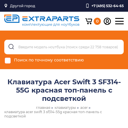
Другой город
+7 (495) 532-64-65
0
Поиск по точному соответствию
Клавиатура Acer Swift 3 SF314-
55G красная топ-панель с
подсветкой
главная
клавиатуры
acer
клавиатура acer swift 3 sf314-55g красная топ-панель с
подсветкой