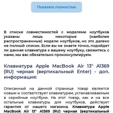
MacBook Air 13" late 2010 A1369 MC503
Показать полностью
MacBook Air 13" Mid 2011 A1369 MC966
MacBook Air 13" Mid 2011 A1369 MC965
В списке совместимостей с моделями ноутбуков
MacBook Air 13" Mid 2012 A1466 MD231LL/A
указаны лишь некоторые (наиболее
распространенные) модели ноутбуков, но это далеко
MacBook Air 13" Mid 2012 A1466 MD232LL/A
не полный список. Если вы не знаете точно, подойдет
ли данная клавиатура к вашему ноутбуку, свяжитесь с
MacBook Air 13" Mid 2013 A1466 MD231LL/A
нами, мы вас обязательно проконсультируем.
MacBook Air 13" Early 2014 A1466 MD760RU/A
Клавиатура Apple MacBook Air 13" A1369
(RU) черная (вертикальный Enter) - доп.
информация:
Описанный на данной странице товар является
новым и соответствует клавиатурам, устанавливаемым
в серийные ноутбуки. На этот товар, как и на все
остальные клавиатуры для ноутбуков, действует
гарантия от нашего магазина
.
Клавиатура Apple
MacBook Air 13" A1369 (RU) черная (вертикальный