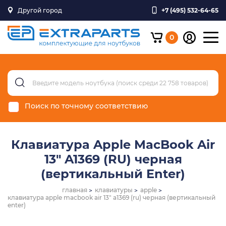
Другой город
+7 (495) 532-64-65
0
Поиск по точному соответствию
Клавиатура Apple MacBook Air
13" A1369 (RU) черная
(вертикальный Enter)
главная
клавиатуры
apple
клавиатура apple macbook air 13" a1369 (ru) черная (вертикальный
enter)