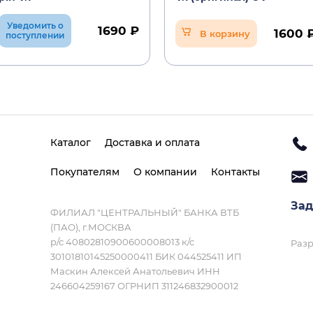
Уведомить о
1690 ₽
1600 
В корзину
поступлении
Каталог
Доставка и оплата
Покупателям
О компании
Контакты
Зад
ФИЛИАЛ "ЦЕНТРАЛЬНЫЙ" БАНКА ВТБ
(ПАО), г.МОСКВА
р/с 40802810900600008013 к/с
Разр
30101810145250000411 БИК 044525411 ИП
Маскин Алексей Анатольевич ИНН
246604259167 ОГРНИП 311246832900012