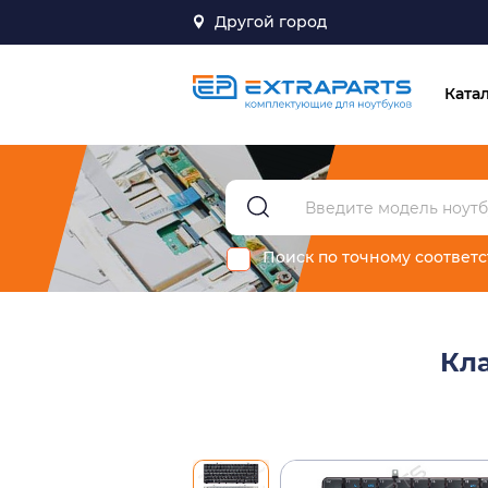
Другой город
Ката
Поиск по точному соответ
Кла