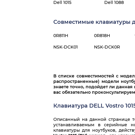
Dell 1015
Dell 1088
Совместимые клавиатуры дл
0R811H
0R818H
NSK-DCK01
NSK-DCK0R
В списке совместимостей с моде
распространенные) модели ноутбу
знаете точно, подойдет ли данная 
вас обязательно проконсультируем
Клавиатура DELL Vostro 101
Описанный на данной странице то
устанавливаемым в серийные но
клавиатуры для ноутбуков, дейст