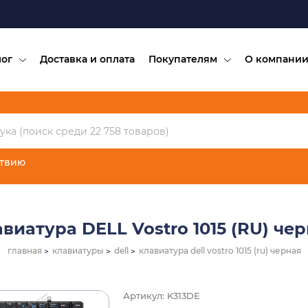
лог
Доставка и оплата
Покупателям
О компани
ствию
виатура DELL Vostro 1015 (RU) че
главная
клавиатуры
dell
клавиатура dell vostro 1015 (ru) черная
Артикул: K313DE