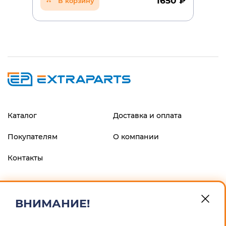
1650 ₽
В корзину
Каталог
Доставка и оплата
Покупателям
О компании
Контакты
ФИЛИАЛ "ЦЕНТРАЛЬНЫЙ" БАНКА ВТБ (ПАО), г.МОСКВА
р/с 40802810900600008013 к/с 30101810145250000411 БИК
ВНИМАНИЕ!
044525411 ИП Маскин Алексей Анатольевич ИНН
246604259167 ОГРНИП 311246832900012