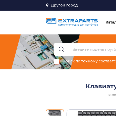
Другой город
Ката
Поиск по точному соответ
Клавиату
глав