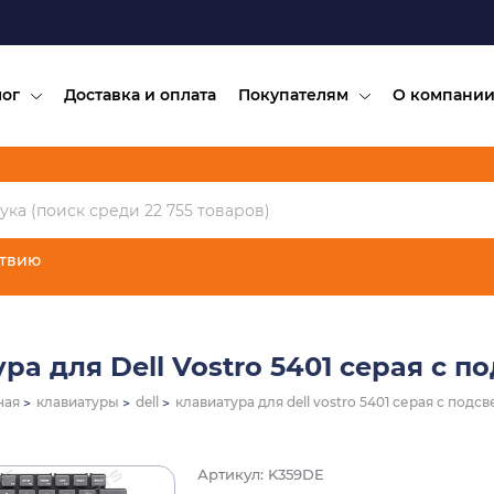
лог
Доставка и оплата
Покупателям
О компани
ствию
ра для Dell Vostro 5401 серая с п
ная
клавиатуры
dell
клавиатура для dell vostro 5401 серая с подс
Артикул: K359DE