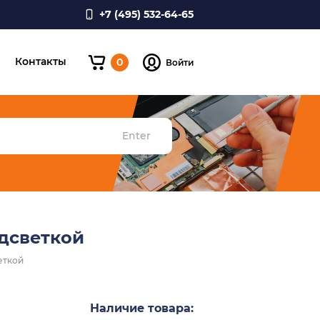
+7 (495) 532-64-65
и
Контакты
0
Войти
Enter
одсветкой
веткой
Наличие товара: