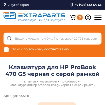
Другой город
+7 (495) 532-64-65
0
Поиск по точному соответствию
Клавиатура для HP ProBook
470 G5 черная с серой рамкой
главная
клавиатуры
hp-compaq
клавиатура для hp probook 470 g5 черная с серой рамкой
Артикул: K322HP