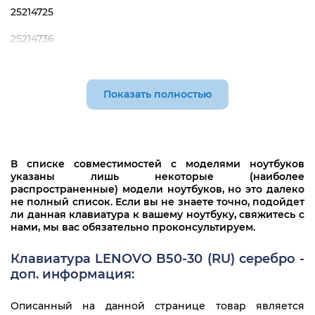
25214725
25214736
25214755
25214796
Показать полностью
25215231
5N20K13104
В списке совместимостей с моделями ноутбуков
5N20K13309
указаны лишь некоторые (наиболее
распространенные) модели ноутбуков, но это далеко
9Z.NB4SN.00R
не полный список. Если вы не знаете точно, подойдет
ли данная клавиатура к вашему ноутбуку, свяжитесь с
MP-13Q1
нами, мы вас обязательно проконсультируем.
MP-13Q1
Клавиатура LENOVO B50-30 (RU) серебро -
доп. информация:
MP-13Q13US-686
PK130TH1A00
Описанный на данной странице товар является