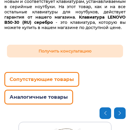
новым и соответствует клавиатурам, устанавливаемым
в серийные ноутбуки. На этот товар, как и на все
PK130TH1B05
остальные клавиатуры для ноутбуков, действует
гарантия от нашего магазина
.
Клавиатура LENOVO
PK130TH2A05
B50-30 (RU) серебро
- это клавиатура, которую вы
можете купить в нашем магазине по доступной цене.
PK130TH3A00
PK1314K1A00
Получить консультацию
PK1314K2A05
PK1314K3A00
T6G1-RU
Сопутствующие товары
V-136520US1-US
V211020AS1
Аналогичные товары
V-211020AS1-RU