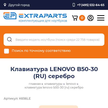
Другой город
+7 (495) 532-64-65
0
Поиск по точному соответствию
Клавиатура LENOVO B50-30
(RU) серебро
главная
клавиатуры
lenovo
клавиатура lenovo b50-30 (ru) серебро
Артикул: K656LE