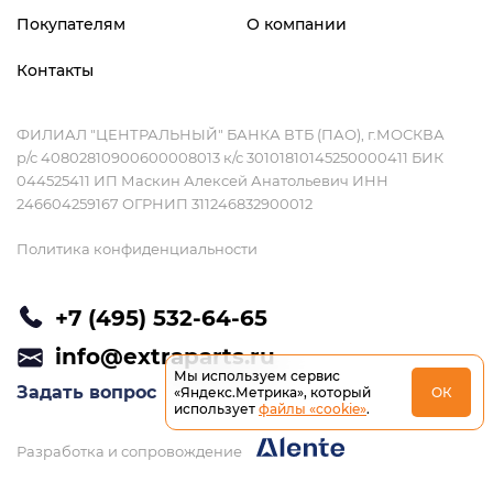
Покупателям
О компании
Контакты
ФИЛИАЛ "ЦЕНТРАЛЬНЫЙ" БАНКА ВТБ (ПАО), г.МОСКВА
р/с 40802810900600008013 к/с 30101810145250000411 БИК
044525411 ИП Маскин Алексей Анатольевич ИНН
246604259167 ОГРНИП 311246832900012
Политика конфиденциальности
+7 (495) 532-64-65
info@extraparts.ru
Мы используем сервис
Задать вопрос
«Яндекс.Метрика», который
ОК
использует
файлы «cookie»
.
Разработка и сопровождение