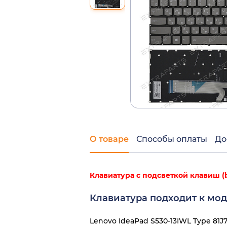
О товаре
Способы оплаты
До
Клавиатура с подсветкой клавиш (ba
Клавиатура подходит к мод
Lenovo IdeaPad S530-13IWL Type 81J