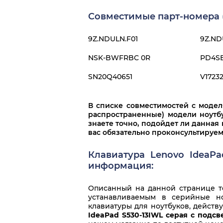
Совместимые парт-номера (
9Z.NDULN.F01
9Z.ND
NSK-BWFRBC 0R
PD4S
SN20Q40651
V1723
В списке совместимостей с моде
распространенные) модели ноутбу
знаете точно, подойдет ли данная 
вас обязательно проконсультируем
Клавиатура Lenovo IdeaPa
информация:
Описанный на данной странице то
устанавливаемым в серийные но
клавиатуры для ноутбуков, действ
IdeaPad S530-13IWL серая с подсв