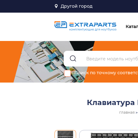
Другой город
Ката
Поиск по точному соответ
Клавиатура 
главная