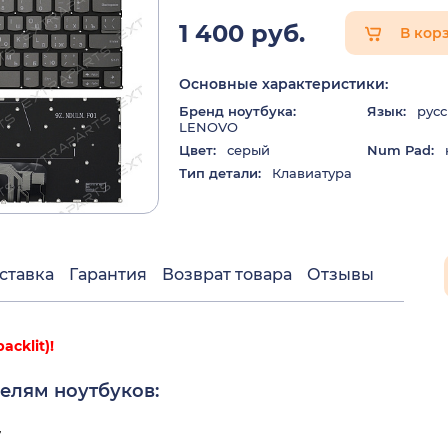
1 400 руб.
В кор
Основные характеристики:
Бренд ноутбука:
Язык:
русс
LENOVO
Цвет:
серый
Num Pad:
Тип детали:
Клавиатура
ставка
Гарантия
Возврат товара
Отзывы
cklit)!
елям ноутбуков:
7