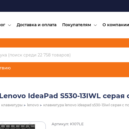
лог
Доставка и оплата
Покупателям
О компани
ствию
Lenovo IdeaPad S530-13IWL серая 
клавиатуры
lenovo
клавиатура lenovo ideapad s530-13iwl серая с 
Артикул: K107LE