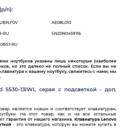
p/n):
UBN.F0V
AE08L010
B-RU
SN20N0459116
20BS1-RU
лями ноутбуков указаны лишь некоторые (наиболее
ков, но это далеко не полный список. Если вы не
клавиатура к вашему ноутбуку, свяжитесь с нами, мы
.
d S530-13IWL серая с подсветкой - доп.
вар является новым и соответствует клавиатурам,
утбуки. На этот товар, как и на все остальные
ует
гарантия от нашего магазина
.
Клавиатура Lenovo
еткой
- это клавиатура, которую вы можете купить в