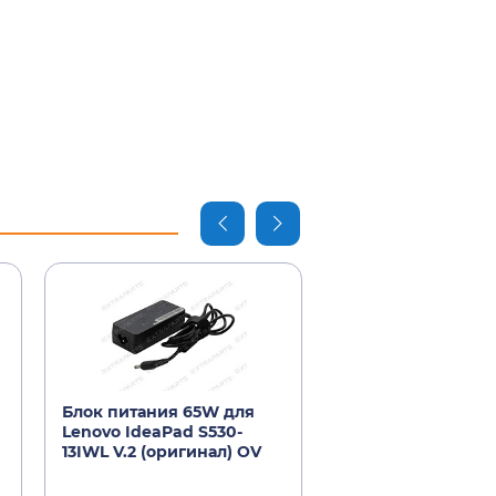
Блок питания 65W для
Блок питания для
Lenovo IdeaPad S530-
ноутбука LENOVO
13IWL V.2 (оригинал) OV
3.25A [65W] USB T
(оригинал)