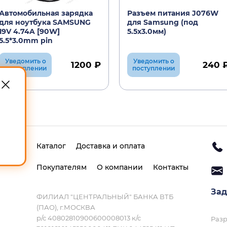
Автомобильная зарядка
Разъем питания J076W
для ноутбука SAMSUNG
для Samsung (под
19V 4.74A [90W]
5.5х3.0мм)
5.5*3.0mm pin
Уведомить о
Уведомить о
1200 ₽
240 
поступлении
поступлении
Каталог
Доставка и оплата
Покупателям
О компании
Контакты
Зад
ФИЛИАЛ "ЦЕНТРАЛЬНЫЙ" БАНКА ВТБ
(ПАО), г.МОСКВА
р/с 40802810900600008013 к/с
Разр