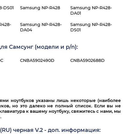
8-DS01
Samsung NP-R428
Samsung NP-R428-
DA01
R428-
Samsung NP-R428-
Samsung NP-R428-
DA04
DS01
я Самсунг (модели и p/n):
0C
CNBA5902490D
CNBA5902688D
лями ноутбуков указаны лишь некоторые (наиболее
ков, но это далеко не полный список. Если вы не
клавиатура к вашему ноутбуку, свяжитесь с нами, мы
.
RU) черная V.2 - доп. информация: