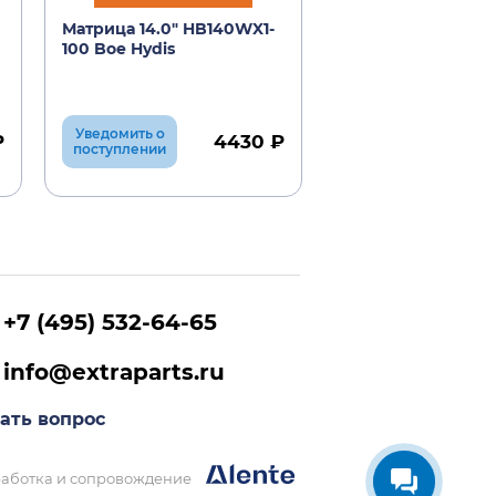
Матрица 14.0" HB140WX1-
Вентилятор SAM
100 Boe Hydis
R428
Уведомить о
₽
4430 ₽
В корзину
поступлении
+7 (495) 532-64-65
info@extraparts.ru
ать вопрос
аботка и сопровождение