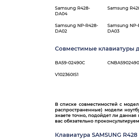
Samsung R428-
Samsung R42
DA04
Samsung NP-R428-
Samsung NP-
DA02
DA03
Совместимые клавиатуры дл
BA59-02490C
CNBA590249
V102360IS1
В списке совместимостей с моде
распространенные) модели ноутбу
знаете точно, подойдет ли данная 
вас обязательно проконсультируем
Клавиатура SAMSUNG R428 (