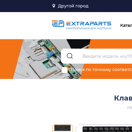
Другой город
Ката
Поиск по точному соответ
Клав
гл