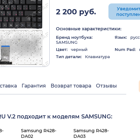
Уведомит
2 200 руб.
поступле
Основные характеристики:
Бренд ноутбука:
Язык:
русс
SAMSUNG
Цвет:
черный
Num Pad:
Тип детали:
Клавиатура
ставка
Гарантия
Возврат товара
Отзывы
RU V.2 подходит к моделям SAMSUNG:
8-
Samsung R428-
Samsung R428-
DA02
DA03