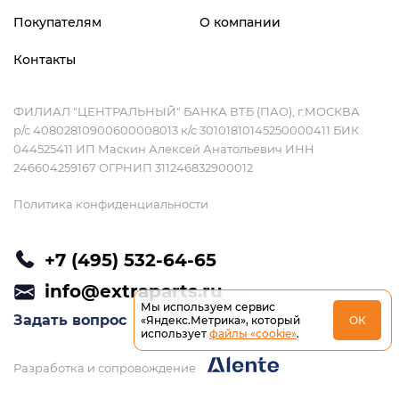
Покупателям
О компании
Контакты
ФИЛИАЛ "ЦЕНТРАЛЬНЫЙ" БАНКА ВТБ (ПАО), г.МОСКВА
р/с 40802810900600008013 к/с 30101810145250000411 БИК
044525411 ИП Маскин Алексей Анатольевич ИНН
246604259167 ОГРНИП 311246832900012
Политика конфиденциальности
+7 (495) 532-64-65
info@extraparts.ru
Мы используем сервис
Задать вопрос
«Яндекс.Метрика», который
ОК
использует
файлы «cookie»
.
Разработка и сопровождение