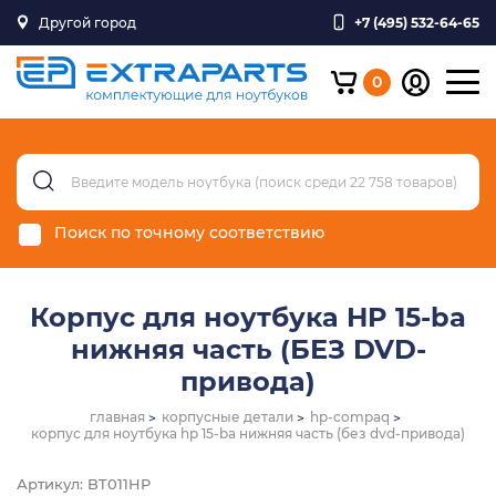
Другой город
+7 (495) 532-64-65
0
Поиск по точному соответствию
Корпус для ноутбука HP 15-ba
нижняя часть (БЕЗ DVD-
привода)
главная
корпусные детали
hp-compaq
корпус для ноутбука hp 15-ba нижняя часть (без dvd-привода)
Артикул: BT011HP