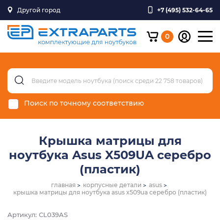
Другой город
+7 (495) 532-64-65
0
Поиск по точному соответствию
Крышка матрицы для
ноутбука Asus X509UA серебро
(пластик)
главная
корпусные детали
asus
крышка матрицы для ноутбука asus x509ua серебро (пластик)
Артикул: CL039AS