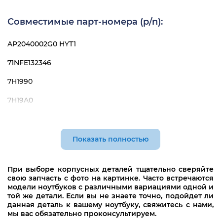
HP 15-bw018ur
Совместимые парт-номера (p/n):
HP 15-bw019ur
HP 15-bw020ur
AP2040002G0 HYT1
HP 15-bw021ur
71NFE132346
HP 15-bw022ur
7H1990
HP 15-bw023ur
7H19A0
HP 15-bw024ur
L13908-001
HP 15-bw026ur
Показать полностью
HP 15-bw027ur
При выборе корпусных деталей тщательно сверяйте
HP 15-bw028ur
свою запчасть с фото на картинке. Часто встречаются
модели ноутбуков с различными вариациями одной и
HP 15-bw029ur
той же детали. Если вы не знаете точно, подойдет ли
данная деталь к вашему ноутбуку, свяжитесь с нами,
HP 15-bw030ur
мы вас обязательно проконсультируем.