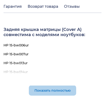
Гарантия
Возврат товара
Отзывы
Задняя крышка матрицы (Cover A)
совместима с моделями ноутбуков:
HP 15-bw006ur
HP 15-bw007ur
HP 15-bw013ur
HP 15-bw014ur
HP 15-bw015ur
HP 15-bw016ur
Показать полностью
HP 15-bw017ur