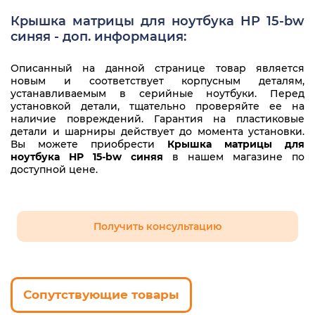
HP 15-bw032ur
Крышка матрицы для ноутбука HP 15-bw
синяя - доп. информация:
HP 15-bw033ur
HP 15-bw036ur
Описанный на данной странице товар является
новым и соответствует корпусным деталям,
HP 15-bw039ur
устанавливаемым в серийные ноутбуки. Перед
установкой детали, тщательно проверяйте ее на
наличие повреждений. Гарантия на пластиковые
HP 15-bw041ur
детали и шарниры действует до момента установки.
Вы можете приобрести
Крышка матрицы для
HP 15-bw042ur
ноутбука HP 15-bw синяя
в нашем магазине по
доступной цене.
HP 15-bw043ur
HP 15-bw046ur
Получить консультацию
HP 15-bw047ur
HP 15-bw048ur
HP 15-bw051ur
Сопутствующие товары
HP 15-bw053ur