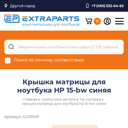
Другой город
+7 (495) 532-64-65
0
Поиск по точному соответствию
Крышка матрицы для
ноутбука HP 15-bw синяя
главная
корпусные детали
hp-compaq
крышка матрицы для ноутбука hp 15-bw синяя
Артикул: CL051HP