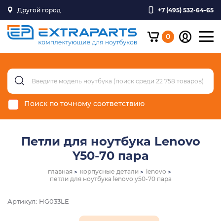
Другой город
+7 (495) 532-64-65
0
Поиск по точному соответствию
Петли для ноутбука Lenovo
Y50-70 пара
главная
корпусные детали
lenovo
петли для ноутбука lenovo y50-70 пара
Артикул: HG033LE