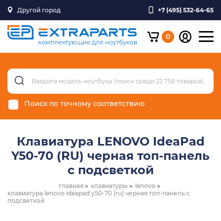
Другой город
+7 (495) 532-64-65
0
Поиск по точному соответствию
Клавиатура LENOVO IdeaPad
Y50-70 (RU) черная топ-панель
с подсветкой
главная
клавиатуры
lenovo
клавиатура lenovo ideapad y50-70 (ru) черная топ-панель с
подсветкой