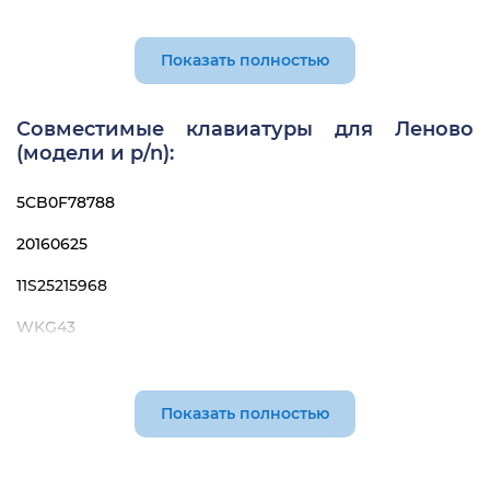
Lenovo Y50-80 Touch
Показать полностью
Совместимые клавиатуры для Леново
(модели и p/n):
5CB0F78788
20160625
11S25215968
WKG43
ZZR0A69KA0N
Показать полностью