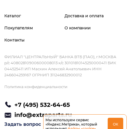
HP Omen 15-dc1069ur
Каталог
Доставка и оплата
HP Omen 15-dc1074ur
Покупателям
О компании
HP Omen 15-dc1075ur
HP Omen 15-dc1079ur
Контакты
ФИЛИАЛ "ЦЕНТРАЛЬНЫЙ" БАНКА ВТБ (ПАО), г.МОСКВА
р/с 40802810900600008013 к/с 30101810145250000411 БИК
044525411 ИП Маскин Алексей Анатольевич ИНН
246604259167 ОГРНИП 311246832900012
Политика конфиденциальности
+7 (495) 532-64-65
info@extraparts.ru
Мы используем сервис
Задать вопрос
«Яндекс.Метрика», который
ОК
использует
файлы «cookie»
.