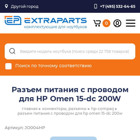
Другой город
+7 (495) 532-64-65
0
Поиск по точному соответствию
Разъем питания с проводом
для HP Omen 15-dc 200W
главная
коннекторы, разъемы
hp-compaq
разъем питания с проводом для hp omen 15-dc 200w
Артикул: JO004HP