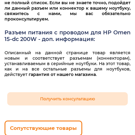
L71032-T75
HP Omen 15-dc1016ur
не полный список. Если вы не знаете точно, подойдет
ли данный разъем или коннектор к вашему ноутбуку,
L71032-Y75
свяжитесь с нами, мы вас обязательно
HP Omen 15-dc1021ur
проконсультируем.
HP Omen 15-dc1023ur
Разъем питания с проводом для HP Omen
HP Omen 15-dc1027ur
15-dc 200W - доп. информация:
HP Omen 15-dc1034ur
Описанный на данной странице товар является
новым и соответствует разъемам (коннекторам),
HP Omen 15-dc1035ur
устанавливаемым в серийные ноутбуки. На этот товар,
как и на все остальные разъемы для ноутбуков,
HP Omen 15-dc1036ur
действует
гарантия от нашего магазина
.
HP Omen 15-dc1038ur
HP Omen 15-dc1044ur
Получить консультацию
HP Omen 15-dc1047ur
HP Omen 15-dc1048ur
Сопутствующие товары
HP Omen 15-dc1050ur