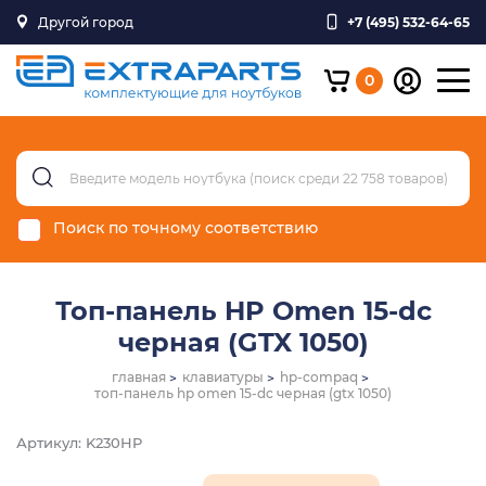
Другой город
+7 (495) 532-64-65
0
Поиск по точному соответствию
Топ-панель HP Omen 15-dc
черная (GTX 1050)
главная
клавиатуры
hp-compaq
топ-панель hp omen 15-dc черная (gtx 1050)
Артикул: K230HP