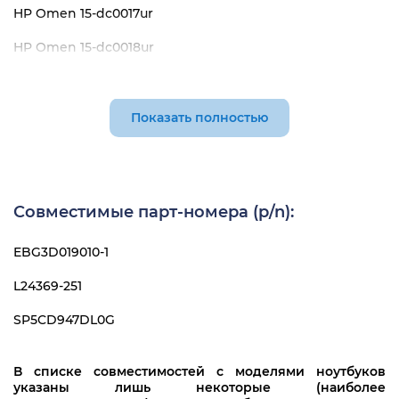
HP Omen 15-dc0017ur
HP Omen 15-dc0018ur
HP Omen 15-dc0020ur
HP Omen 15-dc0028ur
Показать полностью
HP Omen 15-dc0029ur
HP Omen 15-dc0037ur
Совместимые парт-номера (p/n):
HP Omen 15-dc0042ur
HP Omen 15-dc0052ur
EBG3D019010-1
HP Omen 15-dc0059ur
L24369-251
HP Omen 15-dc0062ur
SP5CD947DL0G
HP Omen 15-dc1001ur
В списке совместимостей с моделями ноутбуков
HP Omen 15-dc1004ur
указаны лишь некоторые (наиболее