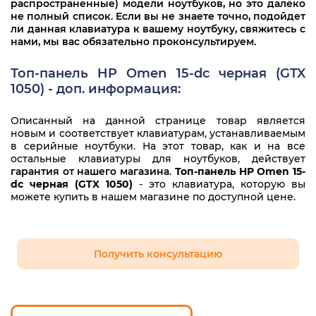
распространенные) модели ноутбуков, но это далеко
HP Omen 15-dc1011ur
не полный список. Если вы не знаете точно, подойдет
ли данная клавиатура к вашему ноутбуку, свяжитесь с
нами, мы вас обязательно проконсультируем.
HP Omen 15-dc1016ur
HP Omen 15-dc1021ur
Топ-панель HP Omen 15-dc черная (GTX
1050) - доп. информация:
HP Omen 15-dc1023ur
Описанный на данной странице товар является
HP Omen 15-dc1027ur
новым и соответствует клавиатурам, устанавливаемым
в серийные ноутбуки. На этот товар, как и на все
HP Omen 15-dc1034ur
остальные клавиатуры для ноутбуков, действует
гарантия от нашего магазина
.
Топ-панель HP Omen 15-
HP Omen 15-dc1035ur
dc черная (GTX 1050)
- это клавиатура, которую вы
можете купить в нашем магазине по доступной цене.
HP Omen 15-dc1036ur
HP Omen 15-dc1038ur
Получить консультацию
HP Omen 15-dc1044ur
HP Omen 15-dc1047ur
HP Omen 15-dc1048ur