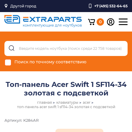
Другой город
+7 (495) 532-64-65
0
Поиск по точному соответствию
Топ-панель Acer Swift 1 SF114-34
золотая с подсветкой
главная
клавиатуры
acer
топ-панель acer swift 1 sf114-34 золотая с подсветкой
Артикул: K284AR