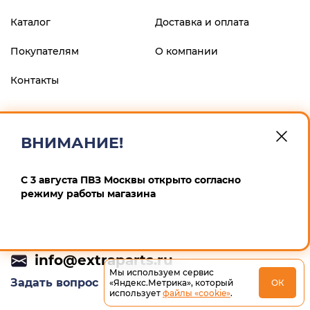
Каталог
Доставка и оплата
Покупателям
О компании
Контакты
ФИЛИАЛ "ЦЕНТРАЛЬНЫЙ" БАНКА ВТБ (ПАО), г.МОСКВА
р/с 40802810900600008013 к/с 30101810145250000411 БИК
ВНИМАНИЕ!
044525411 ИП Маскин Алексей Анатольевич ИНН
246604259167 ОГРНИП 311246832900012
С 3 августа ПВЗ Москвы открыто согласно
Политика конфиденциальности
режиму работы магазина
+7 (495) 532-64-65
info@extraparts.ru
Мы используем сервис
Задать вопрос
«Яндекс.Метрика», который
ОК
использует
файлы «cookie»
.