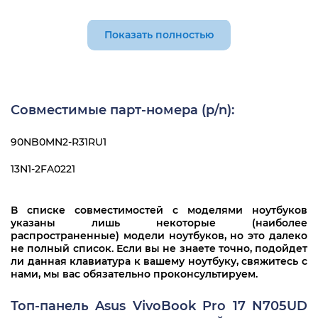
Asus VivoBook Pro 17 N705UD
Asus VivoBook Pro 17 N705UF
Показать полностью
Asus VivoBook Pro 17 N705UN
Совместимые парт-номера (p/n):
90NB0MN2-R31RU1
13N1-2FA0221
В списке совместимостей с моделями ноутбуков
указаны лишь некоторые (наиболее
распространенные) модели ноутбуков, но это далеко
не полный список. Если вы не знаете точно, подойдет
ли данная клавиатура к вашему ноутбуку, свяжитесь с
нами, мы вас обязательно проконсультируем.
Топ-панель Asus VivoBook Pro 17 N705UD