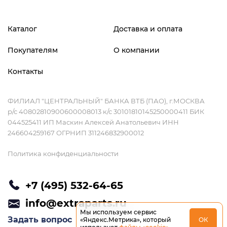
Каталог
Доставка и оплата
Покупателям
О компании
Контакты
ФИЛИАЛ "ЦЕНТРАЛЬНЫЙ" БАНКА ВТБ (ПАО), г.МОСКВА
р/с 40802810900600008013 к/с 30101810145250000411 БИК
044525411 ИП Маскин Алексей Анатольевич ИНН
246604259167 ОГРНИП 311246832900012
Политика конфиденциальности
+7 (495) 532-64-65
info@extraparts.ru
Мы используем сервис
Задать вопрос
«Яндекс.Метрика», который
ОК