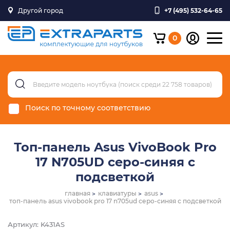
Другой город
+7 (495) 532-64-65
0
Поиск по точному соответствию
Топ-панель Asus VivoBook Pro
17 N705UD серо-синяя с
подсветкой
главная
клавиатуры
asus
топ-панель asus vivobook pro 17 n705ud серо-синяя с подсветкой
Артикул: K431AS