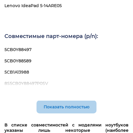
Lenovo IdeaPad 5-14ARE05
Совместимые парт-номера (p/n):
5CB0Y88497
5CB0Y88589
5CB1A13988
8S5CB0Y88497P0SV
AP2UZ000540
ET2UZ000200
Показать полностью
LCM19J13SUJ686
В списке совместимостей с моделями ноутбуков
PR4SB-RU
указаны лишь некоторые (наиболее