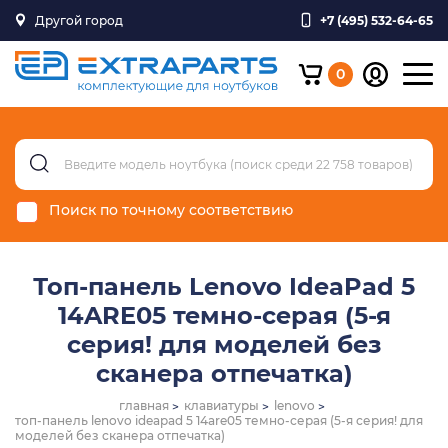
Другой город
+7 (495) 532-64-65
0
Поиск по точному соответствию
Топ-панель Lenovo IdeaPad 5
14ARE05 темно-серая (5-я
серия! для моделей без
сканера отпечатка)
главная
клавиатуры
lenovo
топ-панель lenovo ideapad 5 14are05 темно-серая (5-я серия! для
моделей без сканера отпечатка)