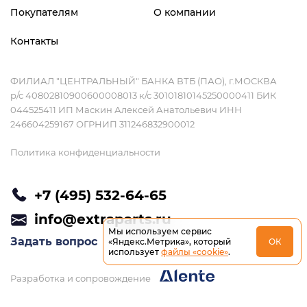
Покупателям
О компании
Контакты
ФИЛИАЛ "ЦЕНТРАЛЬНЫЙ" БАНКА ВТБ (ПАО), г.МОСКВА
р/с 40802810900600008013 к/с 30101810145250000411 БИК
044525411 ИП Маскин Алексей Анатольевич ИНН
246604259167 ОГРНИП 311246832900012
Политика конфиденциальности
+7 (495) 532-64-65
info@extraparts.ru
Мы используем сервис
Задать вопрос
«Яндекс.Метрика», который
ОК
использует
файлы «cookie»
.
Разработка и сопровождение