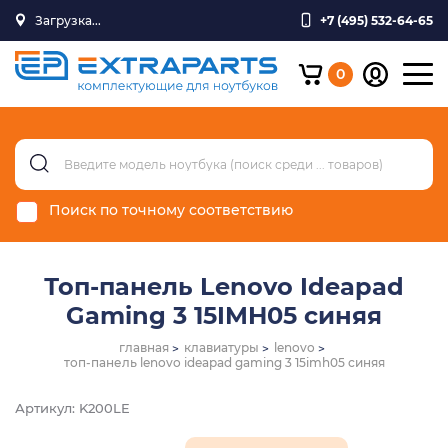
Загрузка...
+7 (495) 532-64-65
0
Поиск по точному соответствию
Топ-панель Lenovo Ideapad
Gaming 3 15IMH05 синяя
главная
клавиатуры
lenovo
топ-панель lenovo ideapad gaming 3 15imh05 синяя
Артикул: K200LE