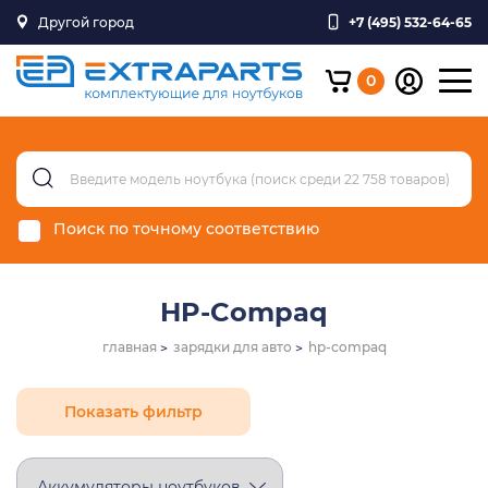
Другой город
+7 (495) 532-64-65
0
Поиск по точному соответствию
HP-Compaq
главная
зарядки для авто
hp-compaq
Показать фильтр