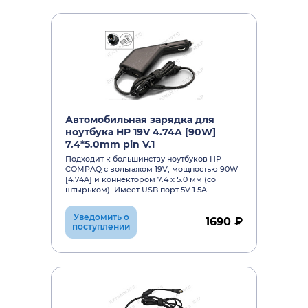
Автомобильная зарядка для
ноутбука HP 19V 4.74A [90W]
7.4*5.0mm pin V.1
Подходит к большинству ноутбуков HP-
COMPAQ c вольтажом 19V, мощностью 90W
[4.74A] и коннектором 7.4 x 5.0 мм (со
штырьком). Имеет USB порт 5V 1.5A.
Уведомить о
1690 ₽
поступлении