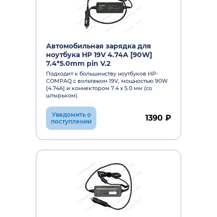
Автомобильная зарядка для
ноутбука HP 19V 4.74A [90W]
7.4*5.0mm pin V.2
Подходит к большинству ноутбуков HP-
COMPAQ c вольтажом 19V, мощностью 90W
[4.74A] и коннектором 7.4 x 5.0 мм (со
штырьком).
Уведомить о
1390 ₽
поступлении