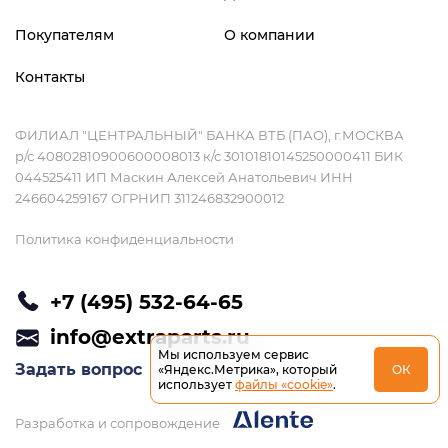
Покупателям
О компании
Контакты
ФИЛИАЛ "ЦЕНТРАЛЬНЫЙ" БАНКА ВТБ (ПАО), г.МОСКВА
р/с 40802810900600008013 к/с 30101810145250000411 БИК
044525411 ИП Маскин Алексей Анатольевич ИНН
246604259167 ОГРНИП 311246832900012
Политика конфиденциальности
+7 (495) 532-64-65
info@extraparts.ru
Мы используем сервис
Задать вопрос
«Яндекс.Метрика», который
ОК
использует
файлы «cookie»
.
Разработка и сопровождение