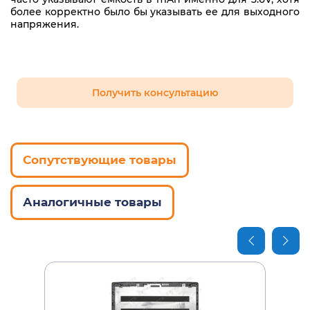
более корректно было бы указывать ее для выходного
PA-1500-02
напряжения.
PA-1600-02
PA-1650-02
PA-1650-22
Получить консультацию
PA-1650-86
PA-1700-02
Сопутствующие товары
SADP-65KB
Аналогичные товары