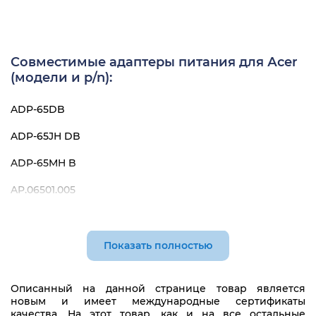
Совместимые адаптеры питания для Аcer
(модели и p/n):
ADP-65DB
ADP-65JH DB
ADP-65MH B
AP.06501.005
AP.06501.008
AP.06501.009
Показать полностью
AP.06501.026
Описанный на данной странице товар является
AP.06501.033
новым и имеет международные сертификаты
качества. На этот товар, как и на все остальные