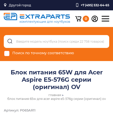
Другой город
+7 (495) 532-64-65
0
Поиск по точному соответствию
Блок питания 65W для Acer
Aspire E5-576G серии
(оригинал) OV
главная
блок питания 65w для acer aspire e5-576g серии (оригинал) ov
Артикул: P065AR11