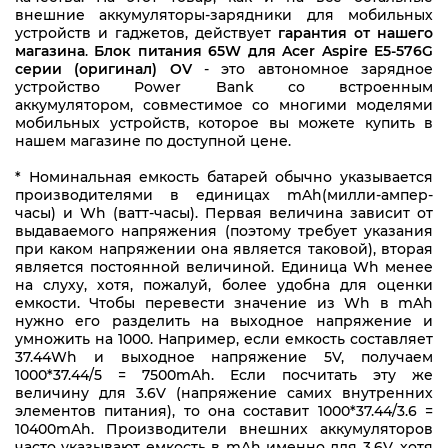
AP.06503.024
внешние аккумуляторы-зарядники для мобильных
устройств и гаджетов, действует
гарантия от нашего
AP.06503.029
магазина
.
Блок питания 65W для Acer Aspire E5-576G
серии (оригинал) OV
- это автономное зарядное
AP.0650A.012
устройство Power Bank со встроенным
аккумулятором, совместимое со многими моделями
мобильных устройств, которое вы можете купить в
AP.0650A.017
нашем магазине по доступной цене.
KP.06501.002
* Номинальная емкость батарей обычно указывается
производителями в единицах mAh(милли-ампер-
KP.06503.017
часы) и Wh (ватт-часы). Первая величина зависит от
выдаваемого напряжения (поэтому требует указания
HP-A0652R3B
при каком напряжении она является таковой), вторая
является постоянной величиной. Единица Wh менее
HP-OK065B13
на слуху, хотя, пожалуй, более удобна для оценки
емкости. Чтобы перевести значение из Wh в mAh
HP-OK066B13
нужно его разделить на выходное напряжение и
умножить на 1000. Например, если емкость составляет
LC.ADT01.003
37.44Wh и выходное напряжение 5V, получаем
1000*37.44/5 = 7500mAh. Если посчитать эту же
LC.T2801.006
величину для 3.6V (напряжение самих внутренних
элементов питания), то она составит 1000*37.44/3.6 =
PA-1480-19T
10400mAh. Производители внешних аккумуляторов
часто указывают емкость в mAh именно для 3.6V, хотя