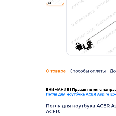
О товаре
Способы оплаты
До
ВНИМАНИЕ ! Правая петля с напра
Петля для ноутбука ACER Aspire E5
Петля для ноутбука ACER A
ACER: