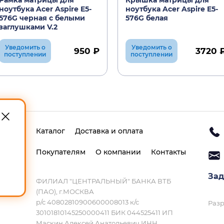
Рамка матрицы для
Крышка матрицы для
ноутбука Acer Aspire E5-
ноутбука Acer Aspire E5-
576G черная с белыми
576G белая
заглушками V.2
Уведомить о
Уведомить о
950 ₽
3720 
поступлении
поступлении
Каталог
Доставка и оплата
Покупателям
О компании
Контакты
Зад
ФИЛИАЛ "ЦЕНТРАЛЬНЫЙ" БАНКА ВТБ
(ПАО), г.МОСКВА
р/с 40802810900600008013 к/с
Разр
30101810145250000411 БИК 044525411 ИП
Маскин Алексей Анатольевич ИНН