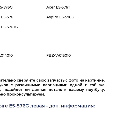
E5-576G
Acer E5-576T
 E5-576
Aspire E5-576G
e E5-576TG
014010
FBZAA015010
тельно сверяйте свою запчасть с фото на картинке.
буков с различными вариациями одной и той же
о, подойдет ли данная деталь к вашему ноутбуку,
льно проконсультируем.
pire E5-576G левая - доп. информация: