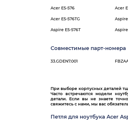
Acer E5-576
Acer 
Acer E5-576TG
Aspire
Aspire E5-576T
Aspir
Совместимые парт-номера
33.GDEN7.001
FBZAA
При выборе корпусных деталей тща
Часто встречаются модели ноут
детали. Если вы не знаете точн
свяжитесь с нами, мы вас обязате
Петля для ноутбука Acer As