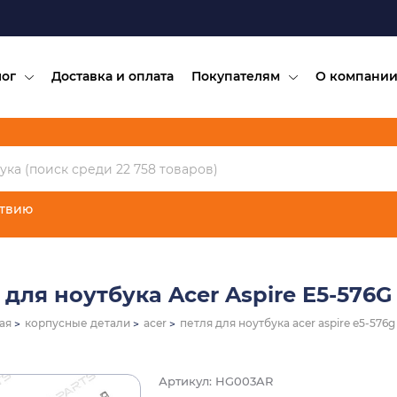
лог
Доставка и оплата
Покупателям
О компани
ствию
 для ноутбука Acer Aspire E5-576G
ая
корпусные детали
acer
петля для ноутбука acer aspire e5-576g
Артикул: HG003AR