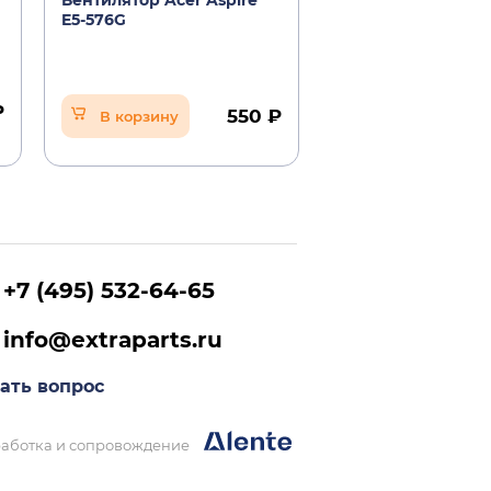
Вентилятор Acer Aspire
Блок питания 65
E5-576G
Acer Aspire E5-57
(оригинал) OV
₽
550 ₽
В корзину
В корзину
+7 (495) 532-64-65
info@extraparts.ru
ать вопрос
аботка и сопровождение