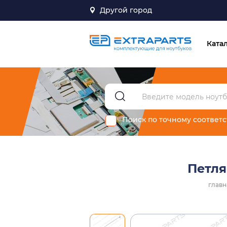
Другой город
Ката
Поиск по точному соответ
Петля
главн