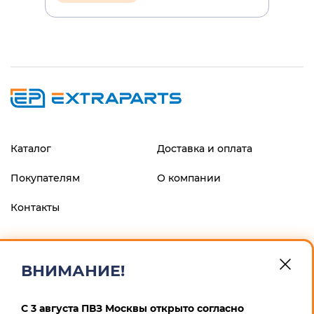
Каталог
Доставка и оплата
Покупателям
О компании
Контакты
ФИЛИАЛ "ЦЕНТРАЛЬНЫЙ" БАНКА ВТБ (ПАО), г.МОСКВА
р/с 40802810900600008013 к/с 30101810145250000411 БИК
ВНИМАНИЕ!
044525411 ИП Маскин Алексей Анатольевич ИНН
246604259167 ОГРНИП 311246832900012
С 3 августа ПВЗ Москвы открыто согласно