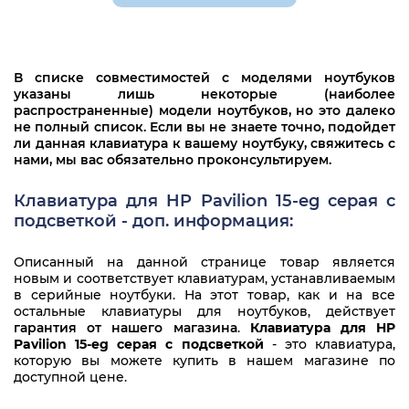
HP Pavilion 15-eg0008ur
HP Pavilion 15-eg0013ur
В списке совместимостей с моделями ноутбуков
HP Pavilion 15-eg0018ur
указаны лишь некоторые (наиболее
распространенные) модели ноутбуков, но это далеко
HP Pavilion 15-eg0046ur
не полный список. Если вы не знаете точно, подойдет
ли данная клавиатура к вашему ноутбуку, свяжитесь с
HP Pavilion 15-eg0054ur
нами, мы вас обязательно проконсультируем.
HP Pavilion 15-eg0057ur
Клавиатура для HP Pavilion 15-eg серая с
подсветкой - доп. информация:
HP Pavilion 15-eg0060ur
HP Pavilion 15-eg0061ur
Описанный на данной странице товар является
новым и соответствует клавиатурам, устанавливаемым
в серийные ноутбуки. На этот товар, как и на все
HP Pavilion 15-eg0062ur
остальные клавиатуры для ноутбуков, действует
гарантия от нашего магазина
.
Клавиатура для HP
HP Pavilion 15-eg0065ur
Pavilion 15-eg серая с подсветкой
- это клавиатура,
которую вы можете купить в нашем магазине по
HP Pavilion 15-eg0066ur
доступной цене.
HP Pavilion 15-eg0067ur