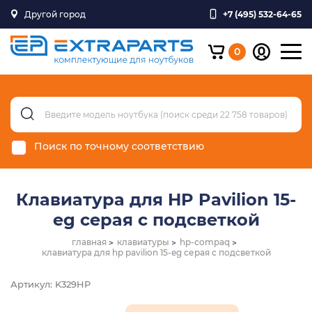
Другой город
+7 (495) 532-64-65
0
Поиск по точному соответствию
Клавиатура для HP Pavilion 15-
eg серая с подсветкой
главная
клавиатуры
hp-compaq
клавиатура для hp pavilion 15-eg серая с подсветкой
Артикул: K329HP