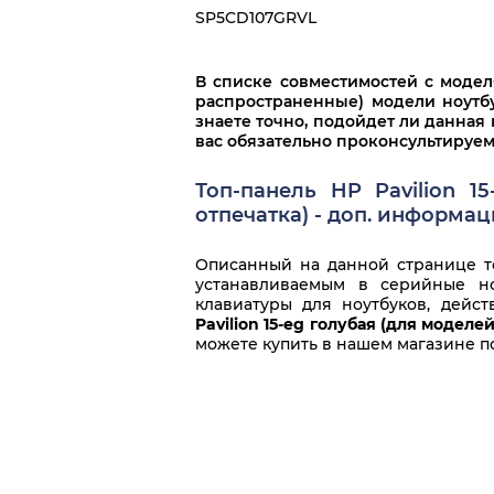
HP Pavilion 15-eg0159ur
HP Pav
SP5CD107GRVL
HP Pavilion 15-eg0201ur
HP Pav
В списке совместимостей с моде
HP Pavilion 15-eg1011ur
HP Pav
распространенные) модели ноутбу
знаете точно, подойдет ли данная 
HP Pavilion 15-eg1015ur
вас обязательно проконсультируем
HP Pav
HP Pavilion 15-eg1021ur
HP Pav
Топ-панель HP Pavilion 1
отпечатка) - доп. информац
HP Pavilion 15-eg1025ur
HP Pav
Описанный на данной странице то
HP Pavilion 15-eg1028ur
устанавливаемым в серийные но
клавиатуры для ноутбуков, дейс
Pavilion 15-eg голубая (для моделе
можете купить в нашем магазине п