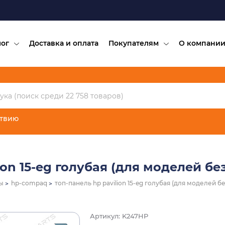
лог
Доставка и оплата
Покупателям
О компани
ствию
ion 15-eg голубая (для моделей бе
ы
hp-compaq
топ-панель hp pavilion 15-eg голубая (для моделей б
Артикул: K247HP