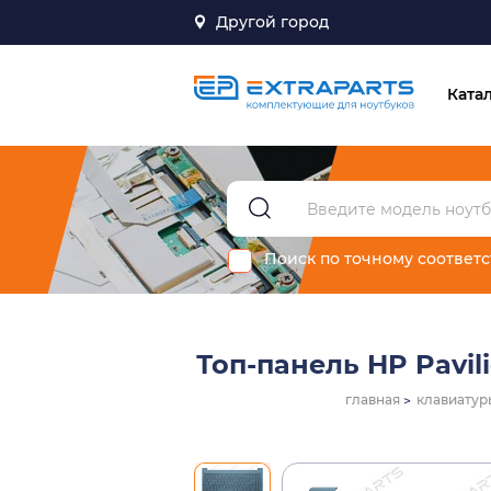
Другой город
Ката
Поиск по точному соответ
Топ-панель HP Pavil
главная
клавиатур