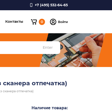
+7 (495) 532-64-65
и
Контакты
0
Войти
Enter
з сканера отпечатка)
ез сканера отпечатка)
Наличие товара: