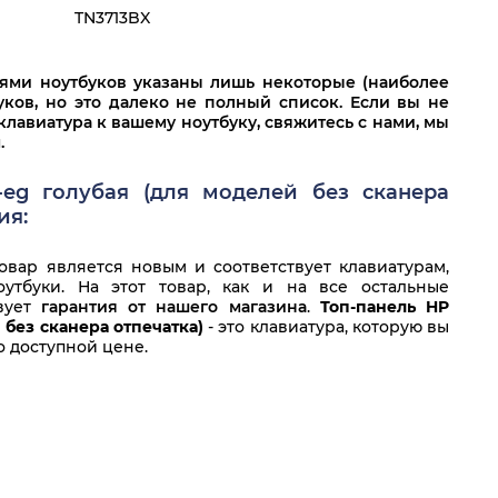
ilion 15-eg0160ur
HP Pavilion 15-eg0194ur
TN3713BX
ilion 15-eg0205ur
HP Pavilion 15-eg1006ur
лями ноутбуков указаны лишь некоторые (наиболее
ilion 15-eg1012ur
HP Pavilion 15-eg1014ur
ков, но это далеко не полный список. Если вы не
клавиатура к вашему ноутбуку, свяжитесь с нами, мы
.
ilion 15-eg1016ur
HP Pavilion 15-eg1020ur
ilion 15-eg1023ur
HP Pavilion 15-eg1024ur
5-eg голубая (для моделей без сканера
ия:
ilion 15-eg1026ur
HP Pavilion 15-eg1027ur
вар является новым и соответствует клавиатурам,
утбуки. На этот товар, как и на все остальные
твует
гарантия от нашего магазина
.
Топ-панель HP
й без сканера отпечатка)
- это клавиатура, которую вы
о доступной цене.