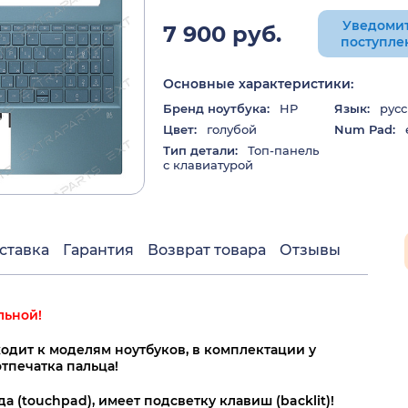
Уведомит
7 900 руб.
поступле
Основные характеристики:
Бренд ноутбука:
HP
Язык:
русс
Цвет:
голубой
Num Pad:
Тип детали:
Топ-панель
с клавиатурой
ставка
Гарантия
Возврат товара
Отзывы
льной!
одит к моделям ноутбуков, в комплектации у
тпечатка пальца!
а (touchpad), имеет подсветку клавиш (backlit)!