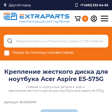
Другой город
+7 (495) 532-64-65
0
Поиск по точному соответствию
Крепление жесткого диска для
ноутбука Acer Aspire E5-575G
главная
корпусные детали
acer
крепление жесткого диска для ноутбука acer aspire e5-575g
Артикул: BH006AR