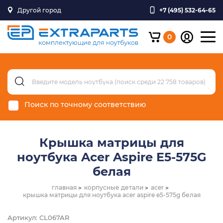
Другой город
+7 (495) 532-64-65
0
Поиск по точному соответствию
Крышка матрицы для
ноутбука Acer Aspire E5-575G
белая
главная
корпусные детали
acer
крышка матрицы для ноутбука acer aspire e5-575g белая
Артикул: CL067AR