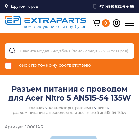
Другой город
+7 (495) 532-64-65
0
Поиск по точному соответствию
Разъем питания с проводом
для Acer Nitro 5 AN515-54 135W
главная
коннекторы, разъемы
acer
разъем питания с проводом для acer nitro 5 an515-54 135w
Артикул: JO001AR