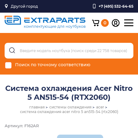
Другой город
+7 (495) 532-64-65
0
Поиск по точному соответствию
Система охлаждения Acer Nitro
5 AN515-54 (RTX2060)
главная
системы охлаждения
acer
система охлаждения acer nitro 5 an515-54 (rtx2060)
Артикул: F162AR