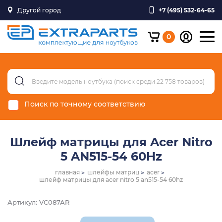
Другой город
+7 (495) 532-64-65
0
Поиск по точному соответствию
Шлейф матрицы для Acer Nitro
5 AN515-54 60Hz
главная
шлейфы матриц
acer
шлейф матрицы для acer nitro 5 an515-54 60hz
Артикул: VC087AR