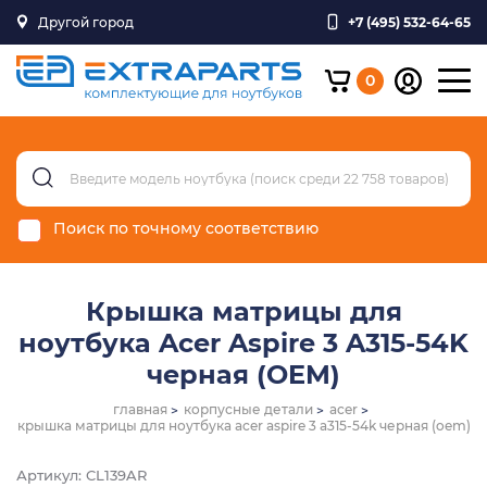
Другой город
+7 (495) 532-64-65
0
Поиск по точному соответствию
Крышка матрицы для
ноутбука Acer Aspire 3 A315-54K
черная (OEM)
главная
корпусные детали
acer
крышка матрицы для ноутбука acer aspire 3 a315-54k черная (oem)
Артикул: CL139AR