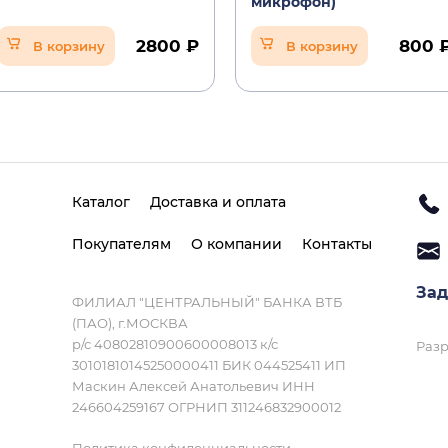
микрофон)
2800 ₽
800 
В корзину
В корзину
Каталог
Доставка и оплата
Покупателям
О компании
Контакты
Зад
ФИЛИАЛ "ЦЕНТРАЛЬНЫЙ" БАНКА ВТБ
(ПАО), г.МОСКВА
р/с 40802810900600008013 к/с
Разр
30101810145250000411 БИК 044525411 ИП
Маскин Алексей Анатольевич ИНН
246604259167 ОГРНИП 311246832900012