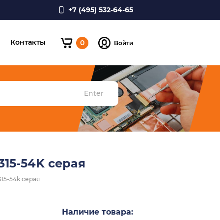
+7 (495) 532-64-65
и
Контакты
0
Войти
Enter
315-54K серая
315-54k серая
Наличие товара: