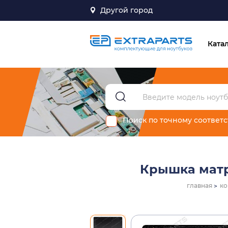
Другой город
Ката
Поиск по точному соответ
Крышка матри
главная
ко