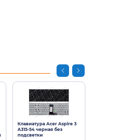
Клавиатура Acer Aspire 3
Аккумулятор Acer
A315-54 черная без
3 A315-54 11.25V 
й
подсветки