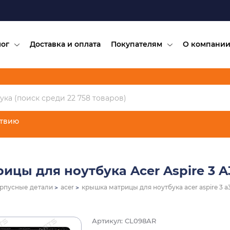
лог
Доставка и оплата
Покупателям
О компани
ствию
цы для ноутбука Acer Aspire 3 A
рпусные детали
acer
крышка матрицы для ноутбука acer aspire 3 a
Артикул: CL098AR