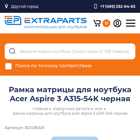
Другой город
+7 (495) 532-64-65
0
Поиск по точному соответствию
Рамка матрицы для ноутбука
Acer Aspire 3 A315-54K черная
главная
корпусные детали
acer
рамка матрицы для ноутбука acer aspire 3 a315-54k черная
Артикул: BZ036AR